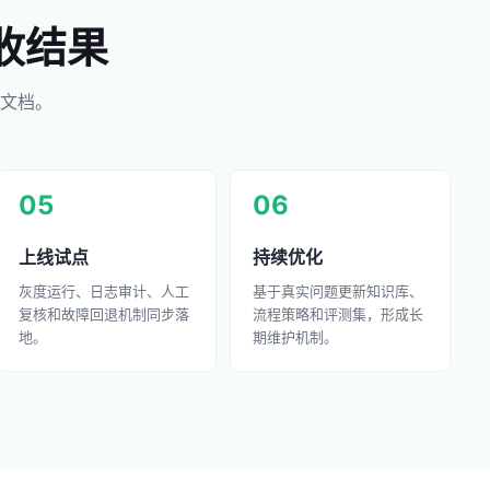
收结果
文档。
05
06
上线试点
持续优化
灰度运行、日志审计、人工
基于真实问题更新知识库、
复核和故障回退机制同步落
流程策略和评测集，形成长
地。
期维护机制。