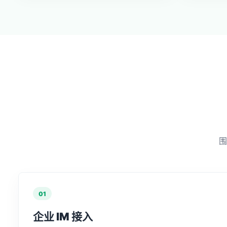
围
01
企业 IM 接入