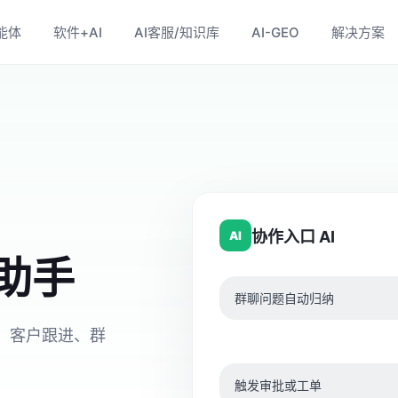
能体
软件+AI
AI客服/知识库
AI-GEO
解决方案
协作入口 AI
AI
 助手
群聊问题自动归纳
询、客户跟进、群
触发审批或工单