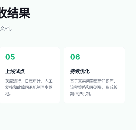
收结果
文档。
05
06
上线试点
持续优化
灰度运行、日志审计、人工
基于真实问题更新知识库、
复核和故障回退机制同步落
流程策略和评测集，形成长
地。
期维护机制。