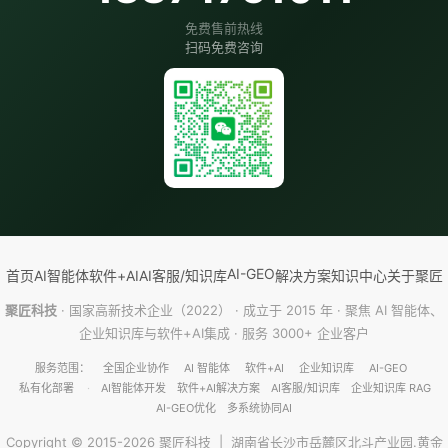
免费售前热线
扫码免费咨询
AI-GEO
首页
AI智能体
软件+AI
AI客服/知识库
解决方案
知识中心
关于聚匠
聚匠科技
· 国家高新技术企业（2022） · 成立于 2015 年 · 聚焦 AI 智能体、
企业知识库与软件+AI集成 · 服务 3000+ 企业客户
服务范围：
全国企业协作
AI 智能体
软件+AI
企业知识库
AI-GEO
私有化部署
·
AI智能体开发
软件+AI解决方案
AI客服/知识库
企业知识库 RAG
AI-GEO优化
多系统协同AI
Copyright © 2015-2026 聚匠科技 | 湖南省长沙市岳麓区北斗产业园.黄金