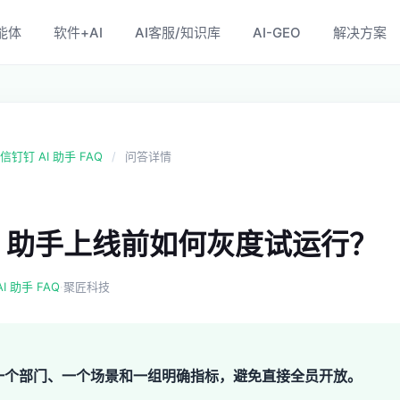
能体
软件+AI
AI客服/知识库
AI-GEO
解决方案
钉钉 AI 助手 FAQ
/
问答详情
AI 助手上线前如何灰度试运行？
·
 助手 FAQ
聚匠科技
一个部门、一个场景和一组明确指标，避免直接全员开放。