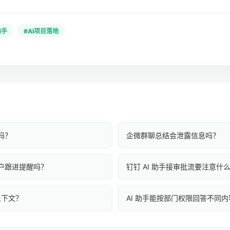
助手
#AI项目落地
吗？
企微群聊总结会泄露信息吗？
客户跟进提醒吗？
钉钉 AI 助手接审批流要注意什
上下文？
AI 助手能按部门权限回答不同