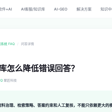
软件+AI
AI客服/知识库
AI-GEO
解决方案
知识中
服系统 FAQ
/
问答详情
识库怎么降低错误回答？
·
AQ
聚匠科技
资料治理、检索策略、答案约束和人工复核，不能只依赖更大的