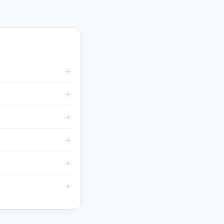
→
→
→
→
→
→