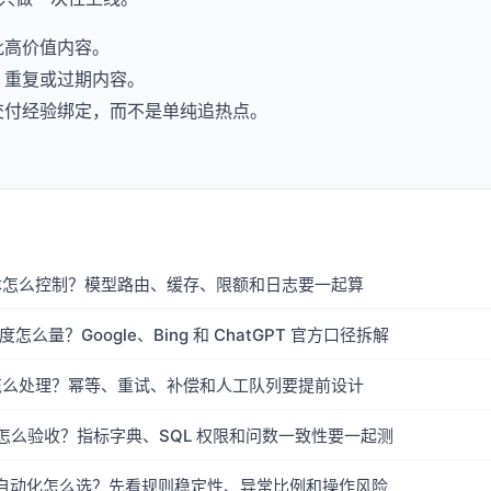
批高价值内容。
、重复或过期内容。
交付经验绑定，而不是单纯追热点。
成本怎么控制？模型路由、缓存、限额和日志要一起算
见度怎么量？Google、Bing 和 ChatGPT 官方口径拆解
败怎么处理？幂等、重试、补偿和人工队列要提前设计
tBI 怎么验收？指标字典、SQL 权限和问数一致性要一起测
自动化怎么选？先看规则稳定性、异常比例和操作风险