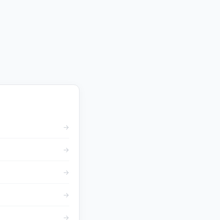
→
→
→
→
→