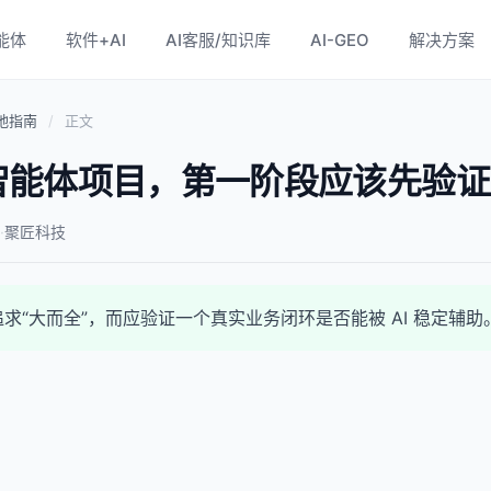
能体
软件+AI
AI客服/知识库
AI-GEO
解决方案
落地指南
/
正文
I 智能体项目，第一阶段应该先验
·
聚匠科技
求“大而全”，而应验证一个真实业务闭环是否能被 AI 稳定辅助